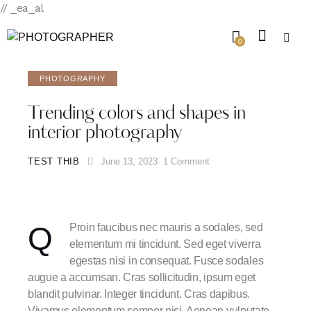
// _ea_al
0
PHOTOGRAPHY
Trending colors and shapes in
interior photography
TEST THIB
June 13, 2023
1
Comment
Q
Proin faucibus nec mauris a sodales, sed
elementum mi tincidunt. Sed eget viverra
egestas nisi in consequat. Fusce sodales
augue a accumsan. Cras sollicitudin, ipsum eget
blandit pulvinar. Integer tincidunt. Cras dapibus.
Vivamus elementum semper nisi. Aenean vulputate